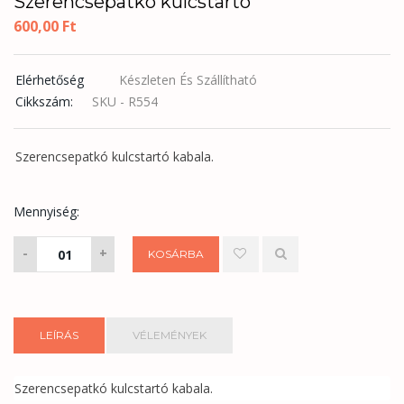
Szerencsepatkó kulcstartó
600,00
Ft
Elérhetőség
Készleten És Szállítható
Cikkszám:
SKU - R554
Szerencsepatkó kulcstartó kabala.
Mennyiség:
Szerencsepatkó
-
+
KOSÁRBA
kulcstartó
mennyiség
LEÍRÁS
VÉLEMÉNYEK
Szerencsepatkó kulcstartó kabala.