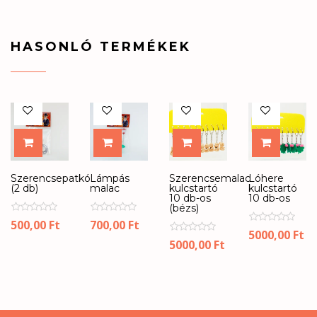
HASONLÓ TERMÉKEK
KOSÁRBA
KOSÁRBA
KOSÁRBA
KOSÁR
Szerencsepatkó
Lámpás
Szerencsemalac
Lóhere
(2 db)
malac
kulcstartó
kulcstartó
10 db-os
10 db-os
(bézs)
500,00
Ft
700,00
Ft
5000,00
Ft
5000,00
Ft