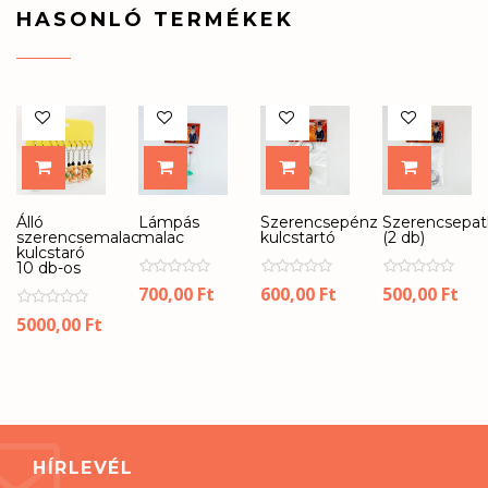
HASONLÓ TERMÉKEK
KOSÁRBA
KOSÁRBA
KOSÁRBA
KOSÁR
Álló
Lámpás
Szerencsepénz
Szerencsepat
szerencsemalac
malac
kulcstartó
(2 db)
kulcstaró
10 db-os
700,00
Ft
600,00
Ft
500,00
Ft
5000,00
Ft
HÍRLEVÉL