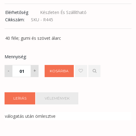
Elérhetőség
Készleten És Szállítható
Cikkszám:
SKU - R445
40 féle; gumi és szövet álarc
Mennyiség:
Gumiálarc
-
+
KOSÁRBA
mennyiség
LEÍRÁS
VÉLEMÉNYEK
válogatás után ömlesztve