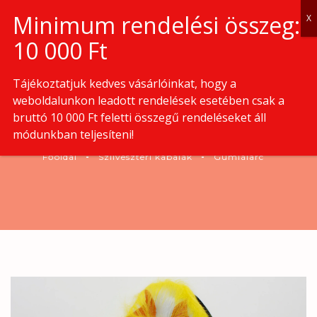
0
Tájékoztatjuk kedves vásárlóinkat, hogy a
weboldalunkon leadott rendelések esetében csak a
bruttó 10 000 Ft feletti összegű rendeléseket áll
GUMIÁLARC
módunkban teljesíteni!
Főoldal
Szilveszteri kabalák
Gumiálarc