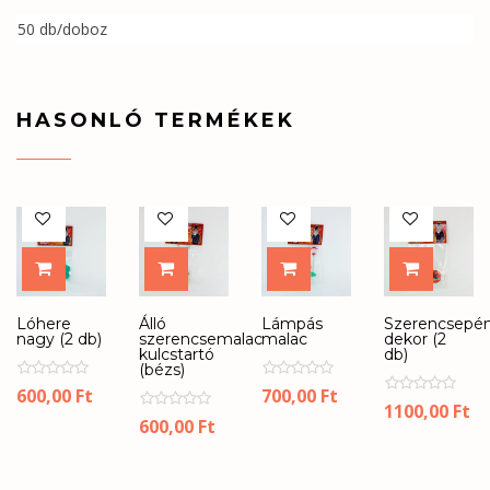
50 db/doboz
HASONLÓ TERMÉKEK
KOSÁRBA
KOSÁRBA
KOSÁRBA
KOSÁR
Lóhere
Álló
Lámpás
Szerencsepé
nagy (2 db)
szerencsemalac
malac
dekor (2
kulcstartó
db)
(bézs)
600,00
Ft
700,00
Ft
1100,00
Ft
600,00
Ft