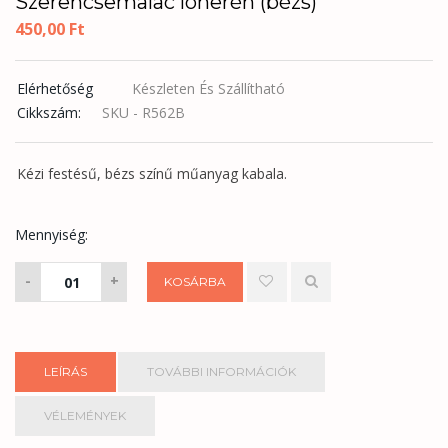
Szerencsemalac lóherén (bézs)
450,00
Ft
Elérhetőség
Készleten És Szállítható
Cikkszám:
SKU - R562B
Kézi festésű, bézs színű műanyag kabala.
Mennyiség:
Szerencsemalac
-
+
KOSÁRBA
lóherén
(bézs)
mennyiség
LEÍRÁS
TOVÁBBI INFORMÁCIÓK
VÉLEMÉNYEK