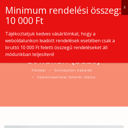
0
Tájékoztatjuk kedves vásárlóinkat, hogy a
weboldalunkon leadott rendelések esetében csak a
bruttó 10 000 Ft feletti összegű rendeléseket áll
SZERENCSEMALAC
módunkban teljesíteni!
LÓHERÉN (BÉZS)
Főoldal
Szilveszteri kabalák
Szerencsemalac lóherén (bézs)