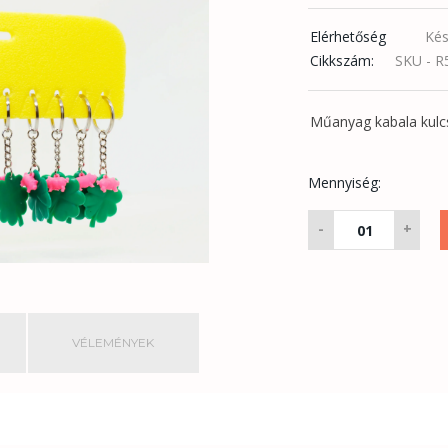
Elérhetőség
Kés
Cikkszám:
SKU - R
Műanyag kabala kulcs
Mennyiség:
Lóhere
-
+
kulcstartó
10
db-
os
mennyiség
VÉLEMÉNYEK