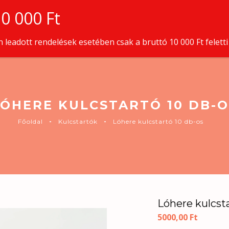
TERMÉKEINK
RÓLUNK
KAPCS
leadott rendelések esetében csak a bruttó 10 000 Ft feletti
LÓHERE KULCSTARTÓ 10 DB-O
Főoldal
Kulcstartók
Lóhere kulcstartó 10 db-os
Lóhere kulcsta
5000,00
Ft