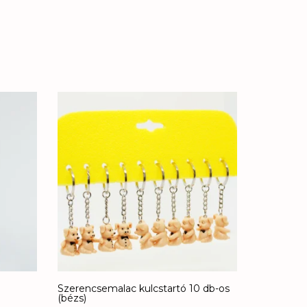
Szerencsemalac kulcstartó 10 db-os
(bézs)