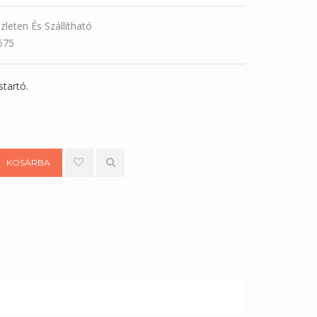
zleten És Szállítható
575
tartó.
KOSÁRBA