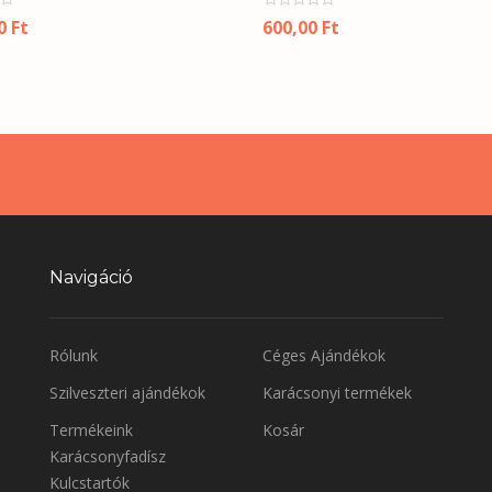
00
Ft
600,00
Ft
Navigáció
Rólunk
Céges Ajándékok
Szilveszteri ajándékok
Karácsonyi termékek
Termékeink
Kosár
Karácsonyfadísz
Kulcstartók