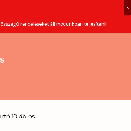
OLAT
KOLLEKCIÓK
0
 összegű rendeléseket áll módunkban teljesíteni!
S
rtó 10 db-os