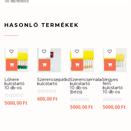
50 db/doboz
HASONLÓ TERMÉKEK
KOSÁRBA
KOSÁRBA
KOSÁRBA
SELECT 
Lóhere
Szerencsepatkó
Szerencsemalac
Vegyes
kulcstartó
kulcstartó
kulcstartó
fém
10 db-os
10 db-os
kulcstartó
(bézs)
10 db-os
600,00
Ft
5000,00
Ft
5000,00
Ft
5000,00
Ft