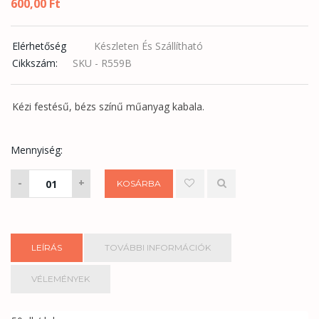
600,00
Ft
Elérhetőség
Készleten És Szállítható
Cikkszám:
SKU - R559B
Kézi festésű, bézs színű műanyag kabala.
Mennyiség:
Kéményseprő
-
+
KOSÁRBA
kulcstartó
mennyiség
LEÍRÁS
TOVÁBBI INFORMÁCIÓK
VÉLEMÉNYEK