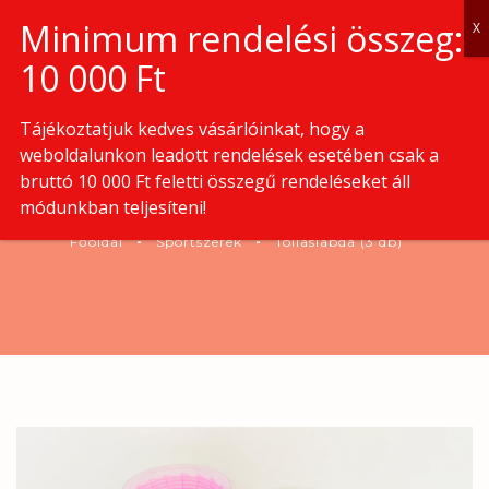
0
Tájékoztatjuk kedves vásárlóinkat, hogy a
weboldalunkon leadott rendelések esetében csak a
bruttó 10 000 Ft feletti összegű rendeléseket áll
TOLLASLABDA (3 DB)
módunkban teljesíteni!
Főoldal
Sportszerek
Tollaslabda (3 db)