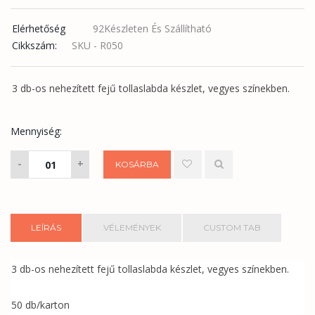
Elérhetőség
92Készleten És Szállítható
Cikkszám:
SKU - R050
3 db-os nehezített fejű tollaslabda készlet, vegyes színekben.
Mennyiség:
Tollaslabda
-
+
KOSÁRBA
(3
db)
mennyiség
LEÍRÁS
VÉLEMÉNYEK
CUSTOM TAB
3 db-os nehezített fejű tollaslabda készlet, vegyes színekben.
50 db/karton