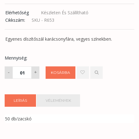
Elérhetőség
Készleten És Szállítható
Cikkszám:
SKU - R653
Egyenes díszítőszál karácsonyfára, vegyes színekben.
Mennyiség:
Lametta
-
+
KOSÁRBA
1,7
fm
mennyiség
LEÍRÁS
VÉLEMÉNYEK
50 db/zacskó