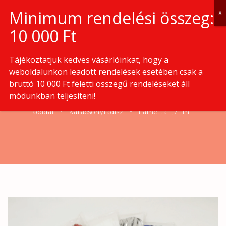
0
Tájékoztatjuk kedves vásárlóinkat, hogy a
weboldalunkon leadott rendelések esetében csak a
bruttó 10 000 Ft feletti összegű rendeléseket áll
LAMETTA 1,7 FM
módunkban teljesíteni!
Főoldal
Karácsonyfadísz
Lametta 1,7 fm