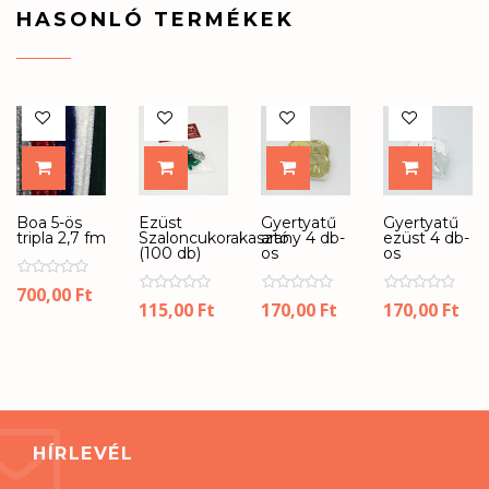
HASONLÓ TERMÉKEK
SELECT OPTIONS
KOSÁRBA
KOSÁRBA
KOSÁR
Boa 5-ös
Ezüst
Gyertyatű
Gyertyatű
tripla 2,7 fm
Szaloncukorakasztó
arany 4 db-
ezüst 4 db-
(100 db)
os
os
700,00
Ft
115,00
Ft
170,00
Ft
170,00
Ft
HÍRLEVÉL