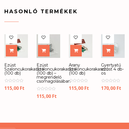
HASONLÓ TERMÉKEK
KOSÁRBA
KOSÁRBA
KOSÁRBA
KOSÁR
Ezüst
Ezüst
Arany
Gyertyatű
Szaloncukorakasztó
Szaloncukorakasztó
Szaloncukorakasztó
ezüst 4 db-
(100 db)
(100 db) –
(100 db)
os
megrendelő
csomagolásában
115,00
Ft
115,00
Ft
170,00
Ft
115,00
Ft