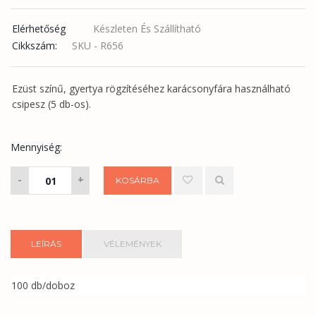
Elérhetőség
Készleten És Szállítható
Cikkszám:
SKU - R656
Ezüst színű, gyertya rögzítéséhez karácsonyfára használható
csipesz (5 db-os).
Mennyiség:
Gyertyacsipesz
-
+
KOSÁRBA
5
db-
os
mennyiség
LEÍRÁS
VÉLEMÉNYEK
100 db/doboz