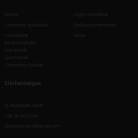
Rólunk
Céges Ajándékok
Szilveszteri ajándékok
Karácsonyi termékek
Termékeink
Kosár
Karácsonyfadísz
Kulcstartók
Sportszerek
Szilveszteri Kabalák
Elérhetőségek
ifj. Rasztovits Antal
+36 20 435 6169
rasztovits.antal@gmail.com