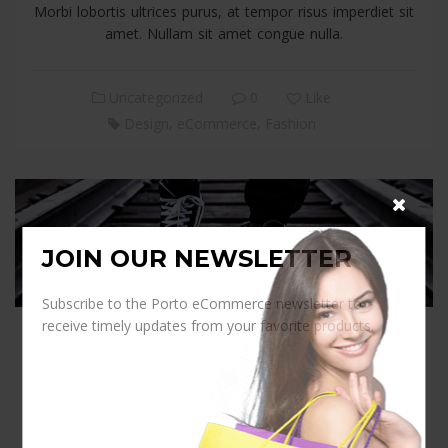
Morbi lobortis ultrices purus, at tempor risus imperdiet sit
amet. Nullam sit amet congue nulla.
Uncategorized
0
Like
,
,
Design
eCommerce
Fashion
JOIN OUR NEWSLETTER
Subscribe to the Porto eCommerce newsletter to
receive timely updates from your favorite products.
Suspendisse id volutpat
In commodo dolor vitae sem vulputate pellentesque.
Aliquam sit amet mattis mi. Proin sed nulla mi. Curabitur
commodo lectus sit amet leo dignissim, id tempus nisl