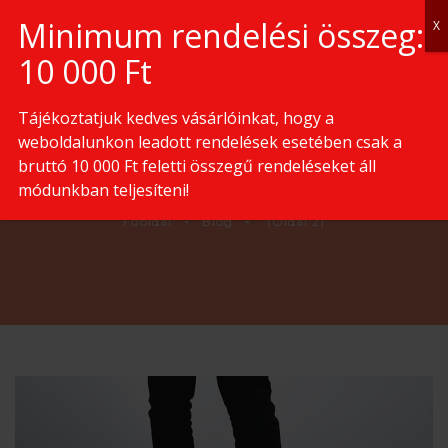
0
Tájékoztatjuk kedves vásárlóinkat, hogy a
weboldalunkon leadott rendelések esetében csak a
bruttó 10 000 Ft feletti összegű rendeléseket áll
(OLDAL 2)
módunkban teljesíteni!
Főoldal
Blog
(Oldal 2)