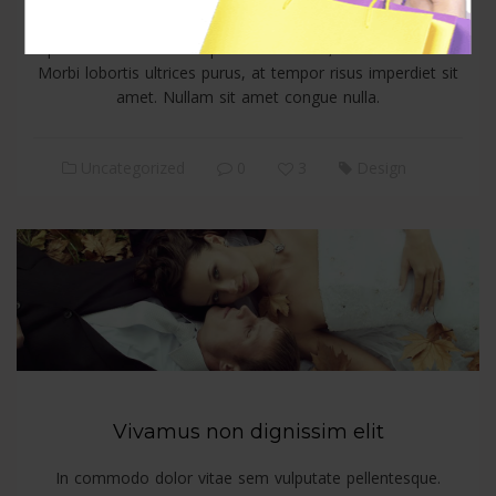
pellentesque. Interdum et malesuada fames ac ante ipsum
primis in faucibus. Ut quis euismod est, in mattis tellus.
Morbi lobortis ultrices purus, at tempor risus imperdiet sit
amet. Nullam sit amet congue nulla.
Uncategorized
0
3
Design
Vivamus non dignissim elit
In commodo dolor vitae sem vulputate pellentesque.