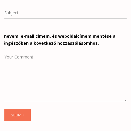
A nevem, e-mail címem, és weboldalcímem mentése a
böngészőben a következő hozzászólásomhoz.
SUBMIT