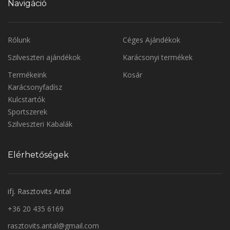
Navigáció
Rólunk
Céges Ajándékok
Szilveszteri ajándékok
Karácsonyi termékek
Termékeink
Kosár
Karácsonyfadísz
Kulcstartók
Sportszerek
Szilveszteri Kabalák
Elérhetőségek
ifj. Rasztovits Antal
+36 20 435 6169
rasztovits.antal@gmail.com