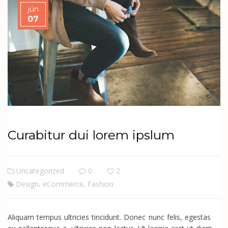
jún
07
Curabitur dui lorem ipslum
Uncategorized
0
2
,
,
Design
eCommerce
Fashion
Aliquam tempus ultricies tincidunt. Donec nunc felis, egestas