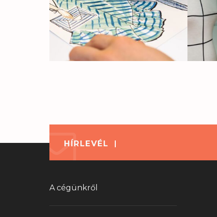
HÍRLEVÉL
A cégünkről