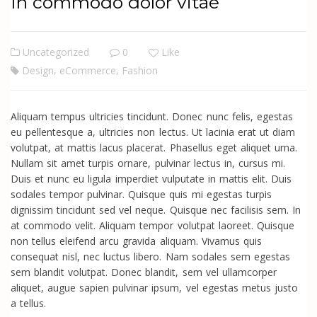
In commodo dolor vitae
Uncategorized
0
Like
,
,
Design
eCommerce
Fashion
Aliquam tempus ultricies tincidunt. Donec nunc felis, egestas
eu pellentesque a, ultricies non lectus. Ut lacinia erat ut diam
volutpat, at mattis lacus placerat. Phasellus eget aliquet urna.
Nullam sit amet turpis ornare, pulvinar lectus in, cursus mi.
Duis et nunc eu ligula imperdiet vulputate in mattis elit. Duis
sodales tempor pulvinar. Quisque quis mi egestas turpis
dignissim tincidunt sed vel neque. Quisque nec facilisis sem. In
at commodo velit. Aliquam tempor volutpat laoreet. Quisque
non tellus eleifend arcu gravida aliquam. Vivamus quis
consequat nisl, nec luctus libero. Nam sodales sem egestas
sem blandit volutpat. Donec blandit, sem vel ullamcorper
aliquet, augue sapien pulvinar ipsum, vel egestas metus justo
a tellus.