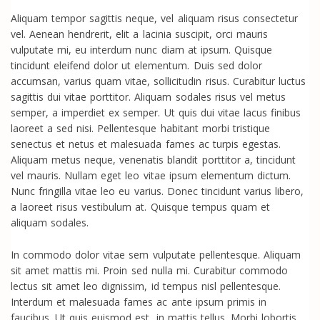
Aliquam tempor sagittis neque, vel aliquam risus consectetur
vel. Aenean hendrerit, elit a lacinia suscipit, orci mauris
vulputate mi, eu interdum nunc diam at ipsum. Quisque
tincidunt eleifend dolor ut elementum. Duis sed dolor
accumsan, varius quam vitae, sollicitudin risus. Curabitur luctus
sagittis dui vitae porttitor. Aliquam sodales risus vel metus
semper, a imperdiet ex semper. Ut quis dui vitae lacus finibus
laoreet a sed nisi. Pellentesque habitant morbi tristique
senectus et netus et malesuada fames ac turpis egestas.
Aliquam metus neque, venenatis blandit porttitor a, tincidunt
vel mauris. Nullam eget leo vitae ipsum elementum dictum.
Nunc fringilla vitae leo eu varius. Donec tincidunt varius libero,
a laoreet risus vestibulum at. Quisque tempus quam et
aliquam sodales.
In commodo dolor vitae sem vulputate pellentesque. Aliquam
sit amet mattis mi. Proin sed nulla mi. Curabitur commodo
lectus sit amet leo dignissim, id tempus nisl pellentesque.
Interdum et malesuada fames ac ante ipsum primis in
faucibus. Ut quis euismod est, in mattis tellus. Morbi lobortis